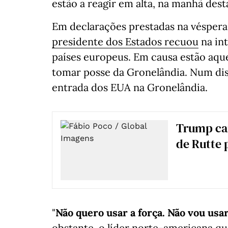
estão a reagir em alta, na manhã desta
Em declarações prestadas na vésper
presidente dos Estados recuou
na int
países europeus. Em causa estão aqu
tomar posse da Gronelândia. Num dis
entrada dos EUA na Gronelândia.
Trump can
de Rutte 
"
Não quero usar a força. Não vou usar
obstante, o líder norte-americana qu