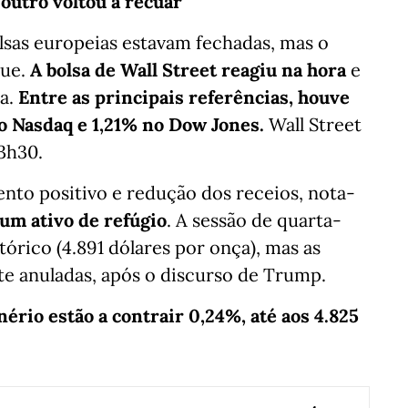
outro voltou a recuar
lsas europeias estavam fechadas, mas o
que.
A bolsa de Wall Street reagiu na hora
e
ta.
Entre as principais referências, houve
o Nasdaq e 1,21% no Dow Jones.
Wall Street
13h30.
nto positivo e redução dos receios, nota-
 um ativo de refúgio
. A sessão de quarta-
órico (4.891 dólares por onça), mas as
te anuladas, após o discurso de Trump.
nério estão a contrair 0,24%, até aos 4.825