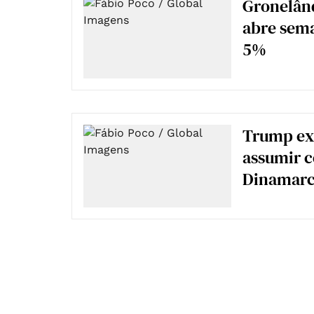
Gronelând
abre sema
5%
Trump exc
assumir c
Dinamarca