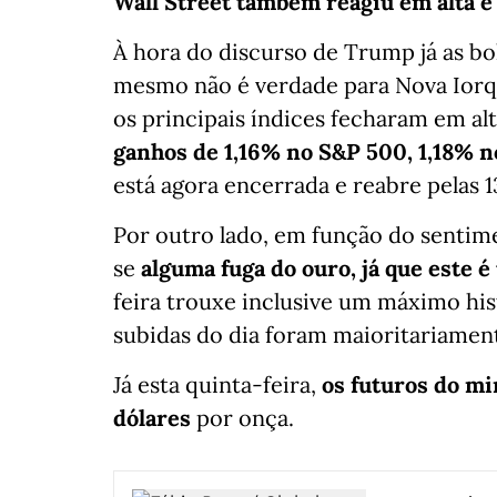
Wall Street também reagiu em alta e 
À hora do discurso de Trump já as bo
mesmo não é verdade para Nova Ior
os principais índices fecharam em al
ganhos de 1,16% no S&P 500, 1,18% n
está agora encerrada e reabre pelas 
Por outro lado, em função do sentime
se
alguma fuga do ouro, já que este é
feira trouxe inclusive um máximo hist
subidas do dia foram maioritariamen
Já esta quinta-feira,
os futuros do mi
dólares
por onça.