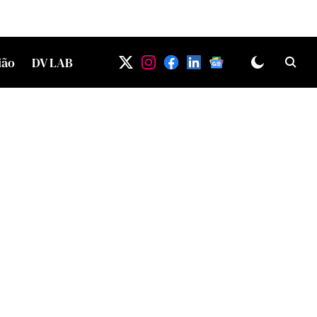
ião
DV LAB