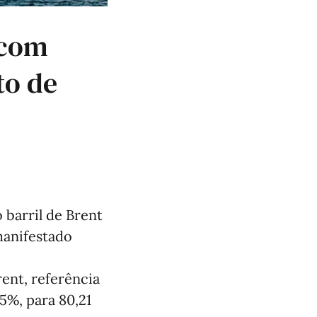
 com
to de
 barril de Brent
manifestado
rent, referência
5%, para 80,21