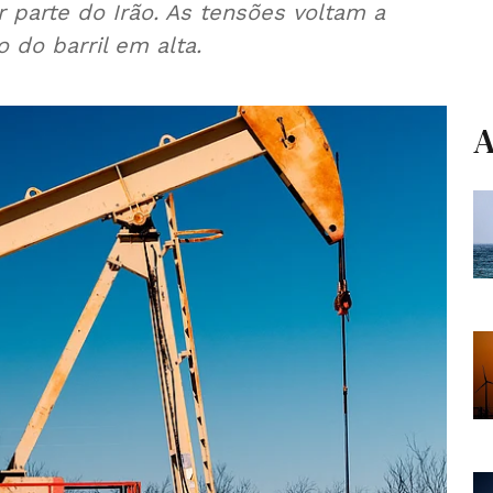
r parte do Irão. As tensões voltam a
do barril em alta.
A