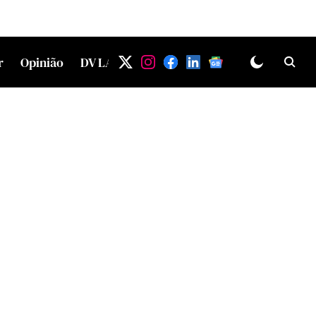
r
Opinião
DV LAB