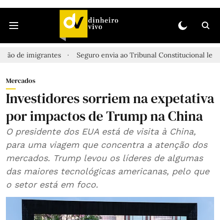
rantes
Seguro envia ao Tribunal Constitucional lei que facilita d
Mercados
Investidores sorriem na expetativa
por impactos de Trump na China
O presidente dos EUA está de visita à China,
para uma viagem que concentra a atenção dos
mercados. Trump levou os líderes de algumas
das maiores tecnológicas americanas, pelo que
o setor está em foco.