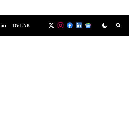
ião
DV LAB