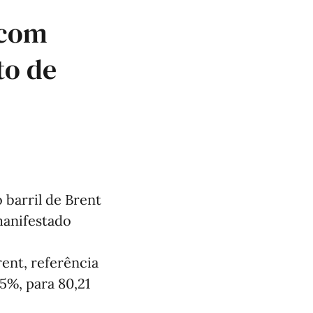
 com
to de
 barril de Brent
manifestado
rent, referência
5%, para 80,21