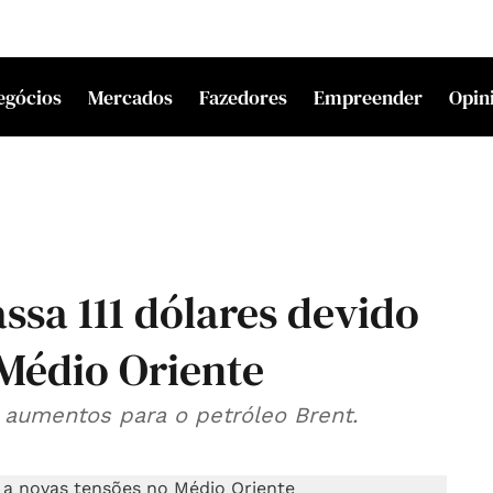
egócios
Mercados
Fazedores
Empreender
Opin
assa 111 dólares devido
 Médio Oriente
 aumentos para o petróleo Brent.