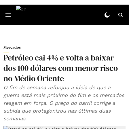
Mercados
Petróleo cai 4% e volta a baixar
dos 100 dólares com menor risco
no Médio Oriente
O fim de semana reforçou a ideia de que a
guerra está mais próximo do fim e os mercados
reagem em força. O preço do barril corrige a
subida que protagonizou nas últimas duas
semanas.