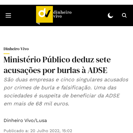
Dinheiro Vivo
Ministério Público deduz sete
acusações por burlas à ADSE
São duas empresas e cinco singulares acusados
por crimes de burla e falsificação. Uma das
sociedades é suspeita de beneficiar da ADSE
em mais de 68 mil euros.
Dinheiro Vivo/Lusa
Publicado a
:
20 Julho 2022, 15:02