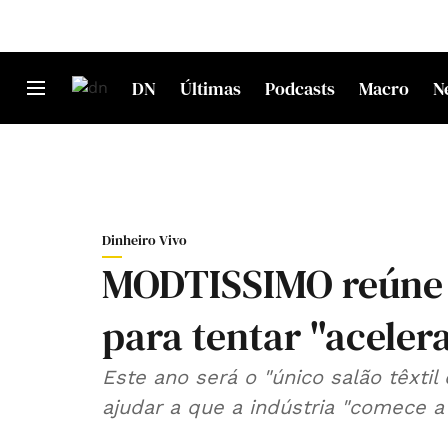
DN
Últimas
Podcasts
Macro
N
Dinheiro Vivo
MODTISSIMO reúne fi
para tentar "aceler
Este ano será o "único salão têxtil
ajudar a que a indústria "comece a