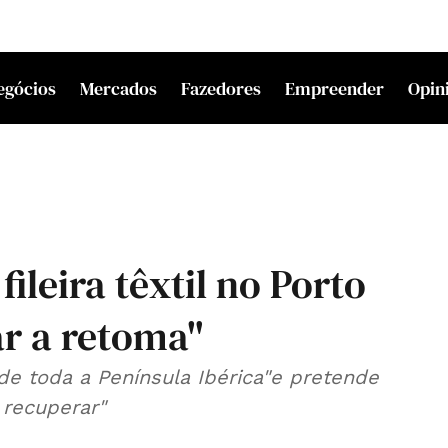
egócios
Mercados
Fazedores
Empreender
Opin
leira têxtil no Porto
ar a retoma"
 de toda a Península Ibérica"e pretende
 recuperar"