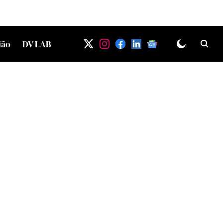
ião
DV LAB