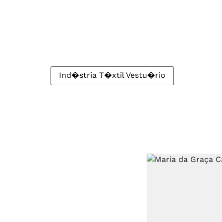
Ind�stria T�xtil Vestu�rio