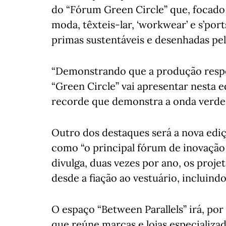
do “Fórum Green Circle” que, focado 
moda, têxteis-lar, ‘workwear’ e s’por
primas sustentáveis e desenhadas pelo
“Demonstrando que a produção respon
“Green Circle” vai apresentar nesta 
recorde que demonstra a onda verde q
Outro dos destaques será a nova edi
como “o principal fórum de inovação 
divulga, duas vezes por ano, os proj
desde a fiação ao vestuário, incluindo
O espaço “Between Parallels” irá, por
que reúne marcas e lojas especializa