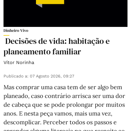
Dinheiro Vivo
Decisões de vida: habitação e
planeamento familiar
Vítor Norinha
Publicado a
:
07 Agosto 2026, 09:27
Mas comprar uma casa tem de ser algo bem
planeado, caso contrário arrisca ser uma dor
de cabeça que se pode prolongar por muitos
anos. E nesta peça vamos, mais uma vez,
descomplicar. Perceber todos os passos e
aprender alguma literacia no que respeita ao