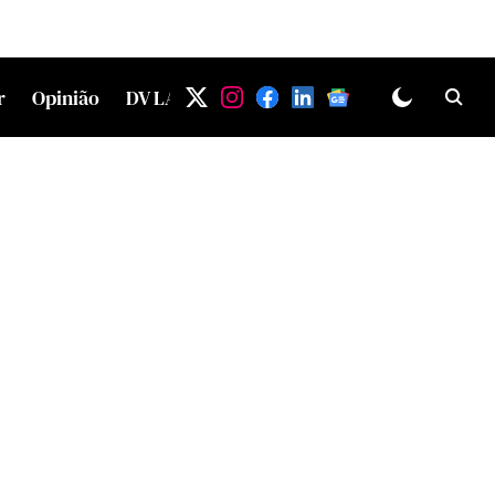
r
Opinião
DV LAB