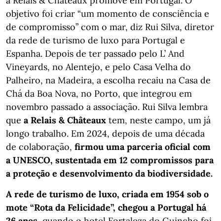
a Relais & Châteaux promove em Portugal. O
objetivo foi criar “um momento de consciência e
de compromisso” com o mar, diz Rui Silva, diretor
da rede de turismo de luxo para Portugal e
Espanha. Depois de ter passado pelo L’ And
Vineyards, no Alentejo, e pelo Casa Velha do
Palheiro, na Madeira, a escolha recaiu na Casa de
Chá da Boa Nova, no Porto, que integrou em
novembro passado a associação. Rui Silva lembra
que
a Relais & Châteaux
tem, neste campo, um já
longo trabalho. Em 2024, depois de uma década
de colaboração,
firmou uma parceria oficial com
a UNESCO, sustentada em 12 compromissos para
a proteção e desenvolvimento da biodiversidade.
A rede de turismo de luxo, criada em 1954 sob o
mote “Rota da Felicidade”, chegou a Portugal há
26 anos
, quando o hotel Fortaleza do Guincho foi