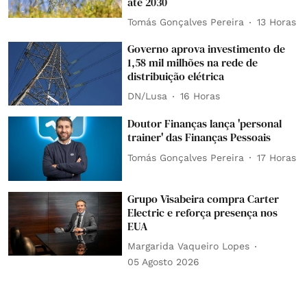
até 2030
Tomás Gonçalves Pereira
13 Horas
Governo aprova investimento de
1,58 mil milhões na rede de
distribuição elétrica
DN/Lusa
16 Horas
Doutor Finanças lança 'personal
trainer' das Finanças Pessoais
Tomás Gonçalves Pereira
17 Horas
Grupo Visabeira compra Carter
Electric e reforça presença nos
EUA
Margarida Vaqueiro Lopes
05 Agosto 2026