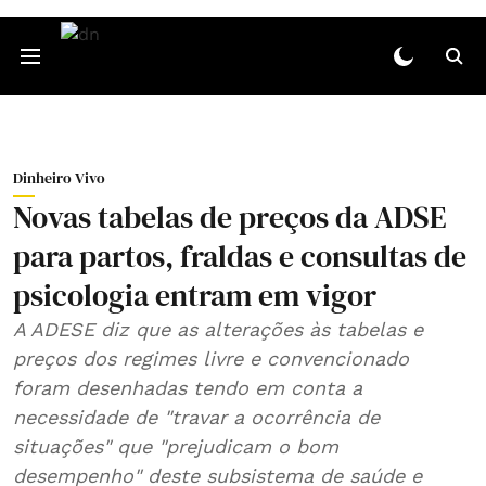
Dinheiro Vivo
Novas tabelas de preços da ADSE
para partos, fraldas e consultas de
psicologia entram em vigor
A ADESE diz que as alterações às tabelas e
preços dos regimes livre e convencionado
foram desenhadas tendo em conta a
necessidade de "travar a ocorrência de
situações" que "prejudicam o bom
desempenho" deste subsistema de saúde e