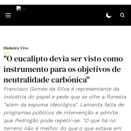
Dinheiro Vivo
"O eucalipto devia ser visto como
instrumento para os objetivos de
neutralidade carbónica"
Francisco Gomes da Silva é representante da
indústria do papel e pede que se olhe a floresta
"além da espuma ideológica". Lamenta falta de
programas públicos de intervenção e admite
que Pedrógão pode repetir-se. "O que há no
terreno não é melhor do que o que estava em