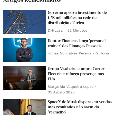
Governo aprova investimento de
1,58 mil milhões na rede de
distribuição elétrica
DN/Lusa
32 Minutos
Doutor Finanças lança 'personal
trainer' das Finanças Pessoais
Tomás Gonçalves Pereira
2 Horas
Grupo Visabeira compra Carter
Electric e reforça presença nos
EUA
Margarida Vaqueiro Lopes
05 Agosto 2026
SpaceX de Musk dispara em vendas
mas resultados não saem do
'vermelho'