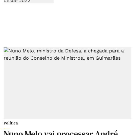
Política
Nuno Melo vai processar André