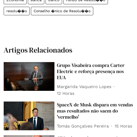
Economia
Banca
banco
Fundo de Resolu��o
resolu��o
Conselho �nico de Resolu��o
Artigos Relacionados
Grupo Visabeira compra Carter
Electric e reforça presença nos
EUA
Margarida Vaqueiro Lopes
12 Horas
SpaceX de Musk dispara em vendas
mas resultados não saem do
'vermelho'
Tomás Gonçalves Pereira
15 Horas