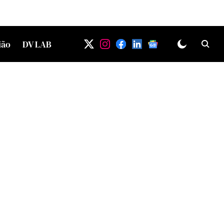
ião
DV LAB