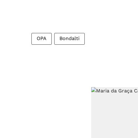
OPA
Bondalti