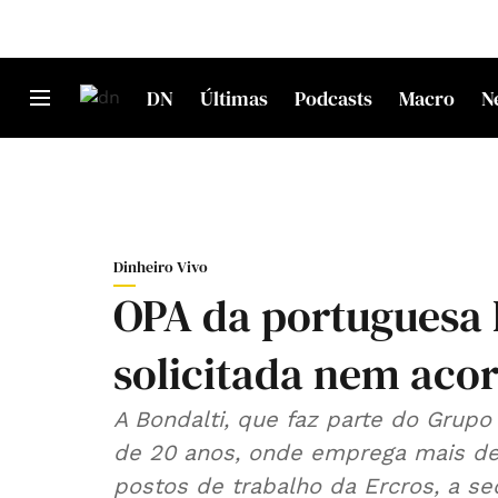
DN
Últimas
Podcasts
Macro
N
Dinheiro Vivo
OPA da portuguesa 
solicitada nem aco
A Bondalti, que faz parte do Grup
de 20 anos, onde emprega mais de
postos de trabalho da Ercros, a s