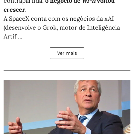
contrapartida,
o negócio de
wi-fi
voltou
crescer
.
A SpaceX conta com os negócios da xAI
(desenvolve o Grok, motor de Inteligência
Artif ...
Ver mais