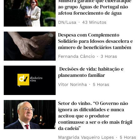
Ministra garante que ciberataque
ao grupo Águas de Portugal não
afetou fornecimento de água
DN/Lusa
43 Minutos
Despesa com Complemento
Solidário para Idosos desacelera e
número de beneficiários também
Fernanda Câncio
3 Horas
Decisões de vida: habitação e
planeamento familiar
Vítor Norinha
5 Horas
Setor do vinho. “O Governo não
ignora as dificuldades e nunca
aceitou que o produtor
continuasse a ser o elo mais frágil
da cadeia”
Margarida Vaqueiro Lopes
5 Horas