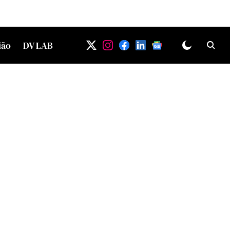
ião
DV LAB