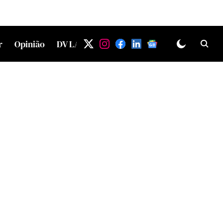
r
Opinião
DV LAB