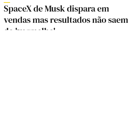
SpaceX de Musk dispara em
vendas mas resultados não saem
do 'vermelho'
Tomás Gonçalves Pereira
Publicado a
:
05 Agosto 2026, 12:33
O negócio espacial de Musk continua a dar
prejuízo operacional
, assim como o de
Inteligência Artificial (IA), cujo
investimento
disparou
no segundo trimestre. Em
contrapartida,
o negócio de
wi-fi
voltou
crescer
.
A SpaceX conta com os negócios da xAI
(desenvolve o Grok, motor de Inteligência