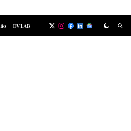
ião
DV LAB