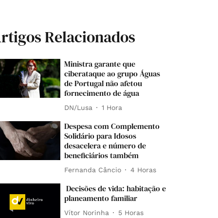
rtigos Relacionados
Ministra garante que
ciberataque ao grupo Águas
de Portugal não afetou
fornecimento de água
DN/Lusa
1 Hora
Despesa com Complemento
Solidário para Idosos
desacelera e número de
beneficiários também
Fernanda Câncio
4 Horas
Decisões de vida: habitação e
planeamento familiar
Vítor Norinha
5 Horas