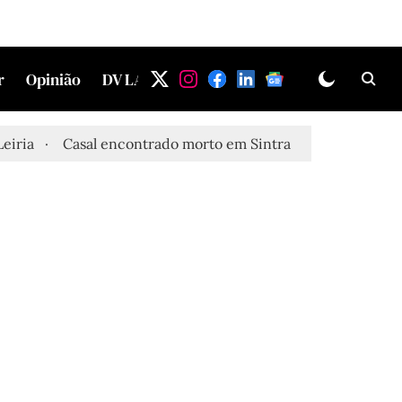
r
Opinião
DV LAB
Casal encontrado morto em Sintra
Três feridos grave