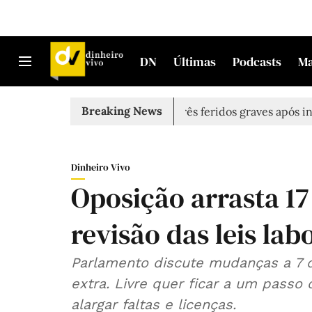
DN
Últimas
Podcasts
M
Breaking News
ntrado morto em Sintra
Três feridos graves após inalaçã
Dinheiro Vivo
Oposição arrasta 17
revisão das leis lab
Parlamento discute mudanças a 7 d
extra. Livre quer ficar a um pass
alargar faltas e licenças.