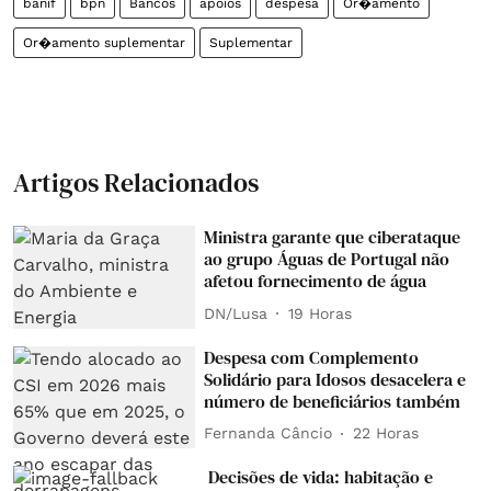
banif
bpn
Bancos
apoios
despesa
Or�amento
Or�amento suplementar
Suplementar
Artigos Relacionados
Ministra garante que ciberataque
ao grupo Águas de Portugal não
afetou fornecimento de água
DN/Lusa
19 Horas
Despesa com Complemento
Solidário para Idosos desacelera e
número de beneficiários também
Fernanda Câncio
22 Horas
Decisões de vida: habitação e