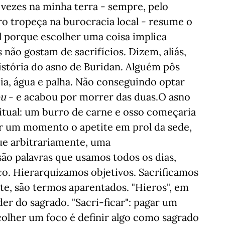
s vezes na minha terra - sempre, pelo
o tropeça na burocracia local - resume o
il porque escolher uma coisa implica
 não gostam de sacrifícios. Dizem, aliás,
istória do asno de Buridan. Alguém pôs
cia, água e palha. Não conseguindo optar
ou
- e acabou por morrer das duas.O asno
tual: um burro de carne e osso começaria
or um momento o apetite em prol da sede,
que arbitrariamente, uma
 são palavras que usamos todos os dias,
co. Hierarquizamos objetivos. Sacrificamos
te, são termos aparentados. "Hieros", em
der do sagrado. "Sacri-ficar": pagar um
colher um foco é definir algo como sagrado