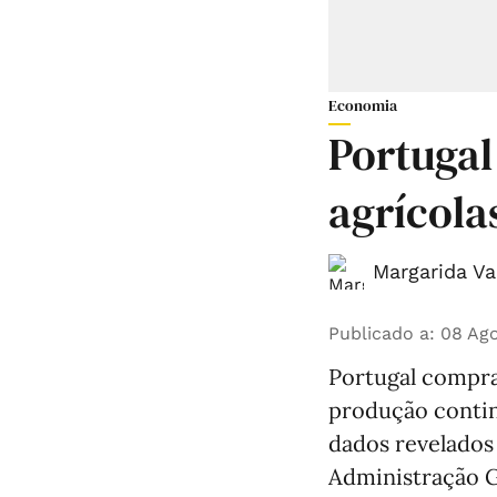
Economia
Portugal
agrícola
Margarida Va
Publicado a
:
08 Ago
Portugal compra
produção continu
dados revelados 
Administração G