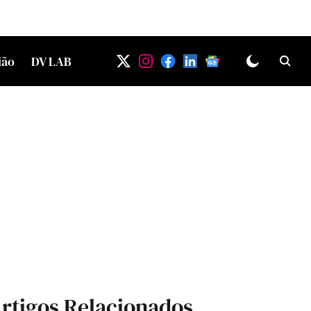
ião
DV LAB
rtigos Relacionados