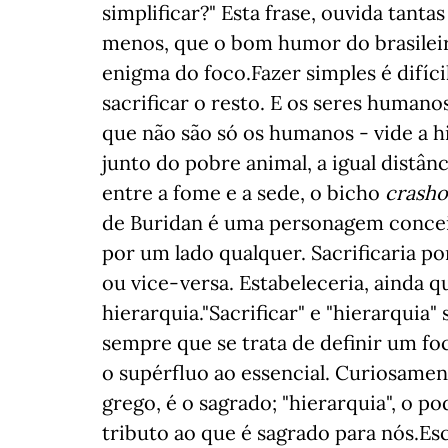
simplificar?" Esta frase, ouvida tanta
menos, que o bom humor do brasileir
enigma do foco.Fazer simples é difíc
sacrificar o resto. E os seres humanos
que não são só os humanos - vide a h
junto do pobre animal, a igual distân
entre a fome e a sede, o bicho
crash
de Buridan é uma personagem concei
por um lado qualquer. Sacrificaria p
ou vice-versa. Estabeleceria, ainda 
hierarquia."Sacrificar" e "hierarquia"
sempre que se trata de definir um fo
o supérfluo ao essencial. Curiosamen
grego, é o sagrado; "hierarquia", o po
tributo ao que é sagrado para nós.Es