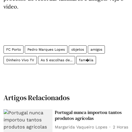
vídeo.
FC Porto
Pedro Marques Lopes
objetos
amigos
Dinheiro Vivo TV
As 5 escolhas de...
fam�lia
Artigos Relacionados
Portugal nunca importou tantos
produtos agrícolas
Margarida Vaqueiro Lopes
2 Horas