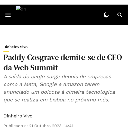
Dinheiro Vivo
Paddy Cosgrave demite-se de CEO
da Web Summit
A saída do cargo surge depois de empresas
como a Meta, Google e Amazon terem
anunciado um boicote à cimeira tecnológica
que se realiza em Lisboa no próximo mês.
Dinheiro Vivo
Publicado a
:
21 Outubro 2023, 14:41