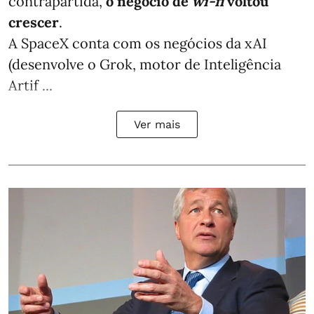
contrapartida,
o negócio de
wi-fi
voltou
crescer
.
A SpaceX conta com os negócios da xAI
(desenvolve o Grok, motor de Inteligência
Artif ...
Ver mais