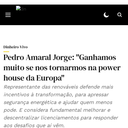
Dinheiro Vivo
Pedro Amaral Jorge: "Ganhamos
muito se nos tornarmos na power
house da Europa"
Representante das renováveis defende mais
incentivos à transformação, para apressar
segurança energética e ajudar quem menos
pode. E considera fundamental melhorar e
descentralizar licenciamentos para responder
aos desafios que aí vêm.