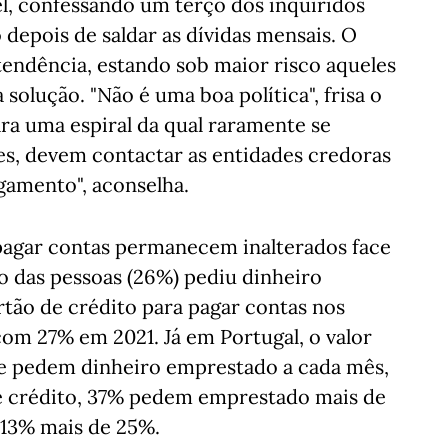
l, confessando um terço dos inquiridos
depois de saldar as dívidas mensais. O
tendência, estando sob maior risco aqueles
olução. "Não é uma boa política", frisa o
ara uma espiral da qual raramente se
des, devem contactar as entidades credoras
gamento", aconselha.
pagar contas permanecem inalterados face
o das pessoas (26%) pediu dinheiro
rtão de crédito para pagar contas nos
om 27% em 2021. Já em Portugal, o valor
te pedem dinheiro emprestado a cada mês,
de crédito, 37% pedem emprestado mais de
 13% mais de 25%.