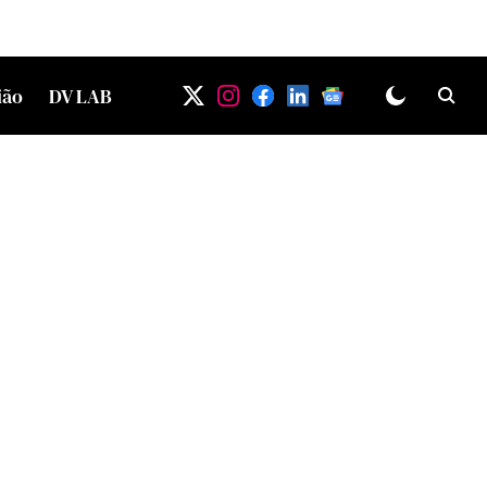
ião
DV LAB