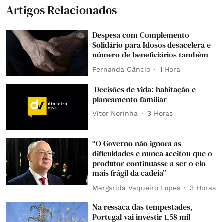
Artigos Relacionados
Despesa com Complemento
Solidário para Idosos desacelera e
número de beneficiários também
Fernanda Câncio
1 Hora
Decisões de vida: habitação e
planeamento familiar
Vítor Norinha
3 Horas
“O Governo não ignora as
dificuldades e nunca aceitou que o
produtor continuasse a ser o elo
mais frágil da cadeia”
Margarida Vaqueiro Lopes
3 Horas
Na ressaca das tempestades,
Portugal vai investir 1,58 mil