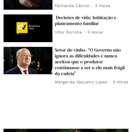
Fernanda Câncio
3 Horas
Decisões de vida: habitação e
planeamento familiar
Vítor Norinha
5 Horas
Setor do vinho. “O Governo não
ignora as dificuldades e nunca
aceitou que o produtor
continuasse a ser o elo mais frágil
da cadeia”
Margarida Vaqueiro Lopes
5 Horas