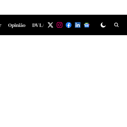
r
Opinião
DV LAB