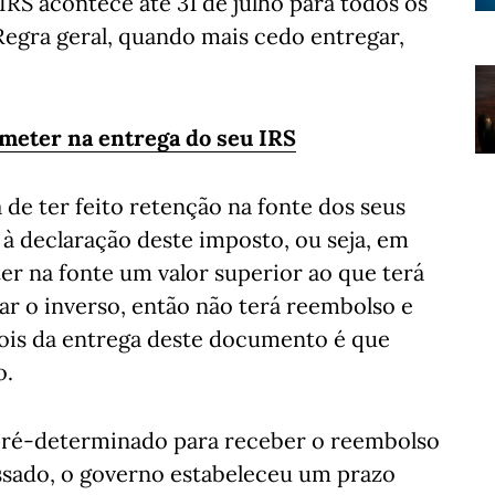
RS acontece até 31 de julho para todos os
Regra geral, quando mais cedo entregar,
meter na entrega do seu IRS
 de ter feito retenção na fonte dos seus
 declaração deste imposto, ou seja, em
ter na fonte um valor superior ao que terá
car o inverso, então não terá reembolso e
epois da entrega deste documento é que
o.
pré-determinado para receber o reembolso
assado, o governo estabeleceu um prazo