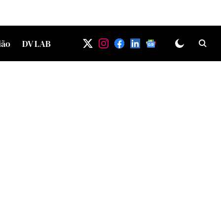
ião
DV LAB