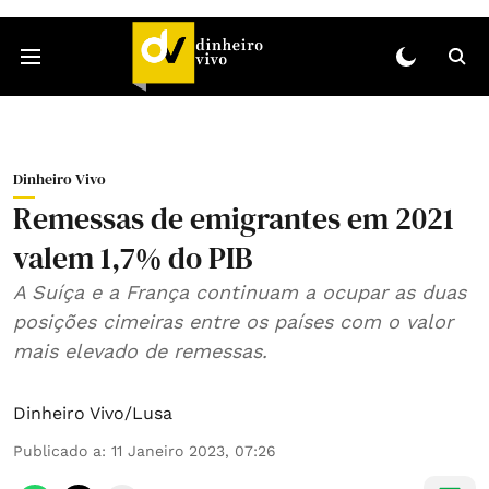
Dinheiro Vivo
Remessas de emigrantes em 2021
valem 1,7% do PIB
A Suíça e a França continuam a ocupar as duas
posições cimeiras entre os países com o valor
mais elevado de remessas.
Dinheiro Vivo/Lusa
Publicado a
:
11 Janeiro 2023, 07:26