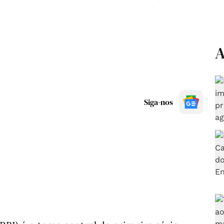
A
Siga-nos