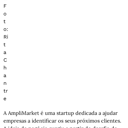
F
o
t
o:
Ri
t
a
C
h
a
n
tr
e
A AmpliMarket é uma startup dedicada a ajudar
empresas a identificar os seus próximos clientes.