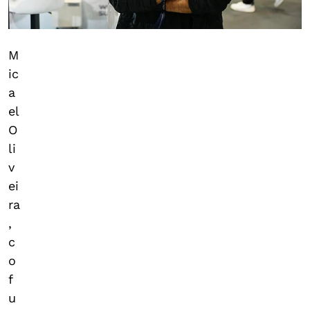
M
ic
a
el
O
li
v
ei
ra
,
c
o
f
u