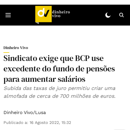
Dinheiro Vivo
Sindicato exige que BCP use
excedente do fundo de pensões
para aumentar salários
Subida das taxas de juro permitiu criar uma
almofada de cerca de 700 milhões de euros.
Dinheiro Vivo/Lusa
Publicado a
:
16 Agosto 2022, 15:32