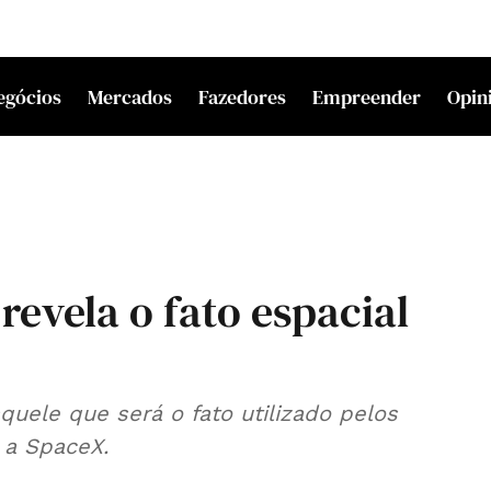
egócios
Mercados
Fazedores
Empreender
Opin
revela o fato espacial
quele que será o fato utilizado pelos
astronautas da sua outra empresa, a SpaceX.