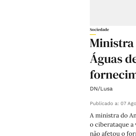
Sociedade
Ministra
Águas de
forneci
DN/Lusa
Publicado a
:
07 Ago
A ministra do Am
o ciberataque a
não afetou o fo