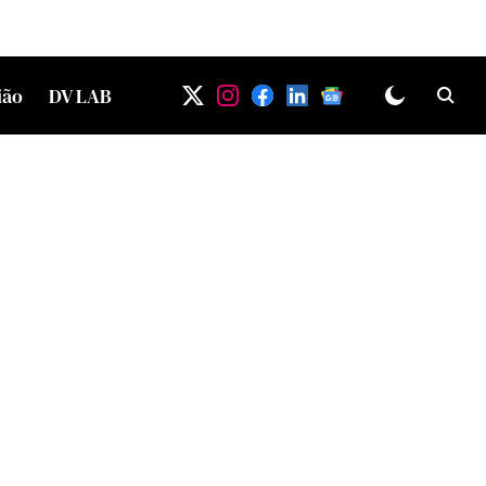
ião
DV LAB