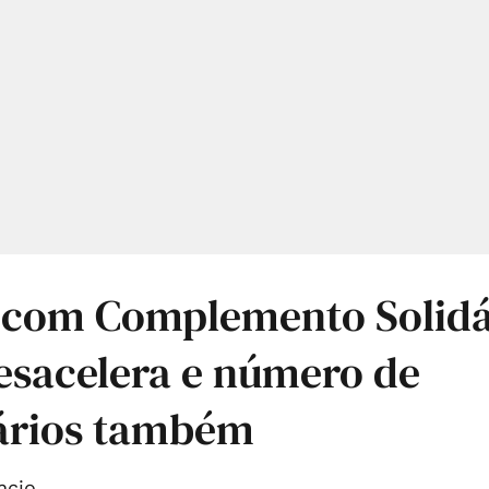
 com Complemento Solidá
esacelera e número de
iários também
ncio