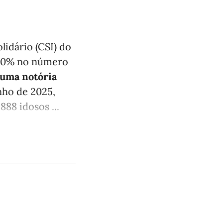
lidário (CSI) do
 10% no número
uma notória
nho de 2025,
88 idosos ...