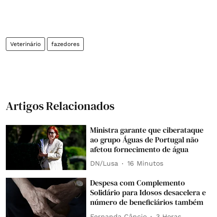
Veterinário
fazedores
Artigos Relacionados
Ministra garante que ciberataque
ao grupo Águas de Portugal não
afetou fornecimento de água
DN/Lusa
16 Minutos
Despesa com Complemento
Solidário para Idosos desacelera e
número de beneficiários também
Fernanda Câncio
3 Horas