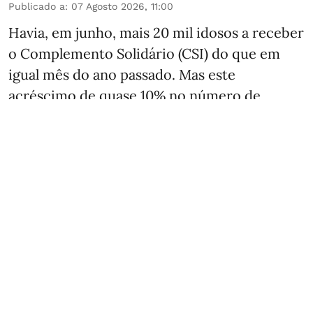
Publicado a
:
07 Agosto 2026, 11:00
Havia, em junho, mais 20 mil idosos a receber
o Complemento Solidário (CSI) do que em
igual mês do ano passado. Mas este
acréscimo de quase 10% no número de
beneficiários (de 225 543 mil para 245 532
mil) corresponde a
uma notória
desaceleração face à evolução recente.
Entre
junho de 2024 e junho de 2025, recorde-se, o
incremento fora de 60%: nesses 12 meses,
mais 83 888 idosos ...
Ver mais