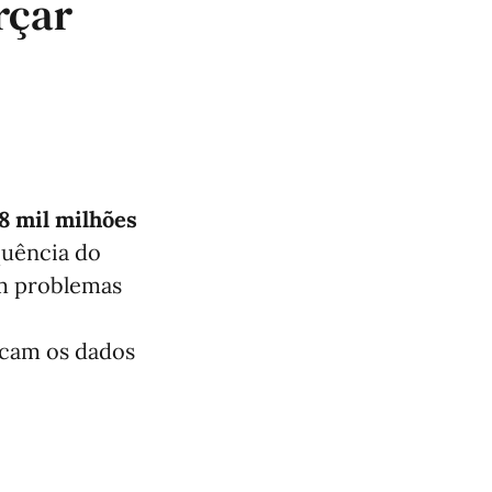
rçar
58 mil milhões
quência do
am problemas
dicam os dados