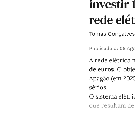
investir
rede elé
Tomás Gonçalves 
Publicado a
:
06 Ago
A rede elétrica 
de euros
. O obj
Apagão (em 2025
sérios.
O sistema elétri
que resultam de