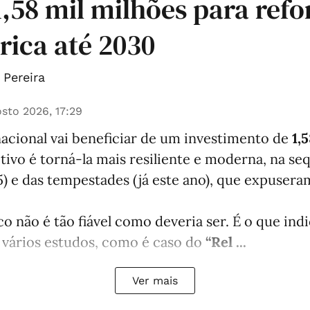
 1,58 mil milhões para refo
trica até 2030
Pereira
sto 2026, 17:29
nacional vai beneficiar de um investimento de
1,
etivo é torná-la mais resiliente e moderna, na se
) e das tempestades (já este ano), que expuser
co não é tão fiável como deveria ser. É o que in
 vários estudos, como é caso do
“Rel ...
Ver mais