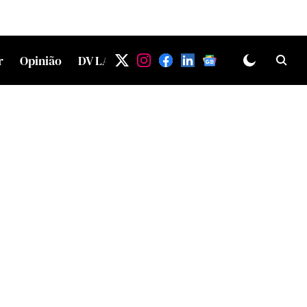
r
Opinião
DV LAB