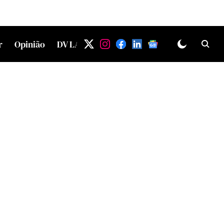
r
Opinião
DV LAB