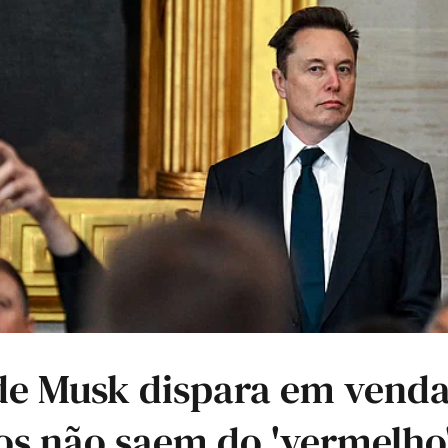
de Musk dispara em vend
os não saem do 'vermelho