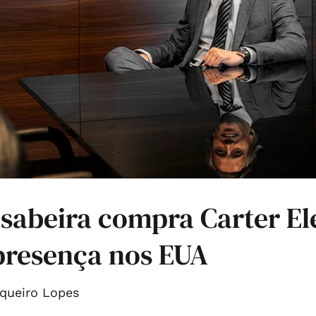
sabeira compra Carter Ele
presença nos EUA
queiro Lopes