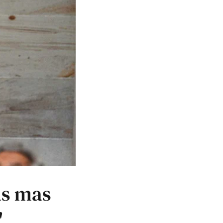
as mas
'