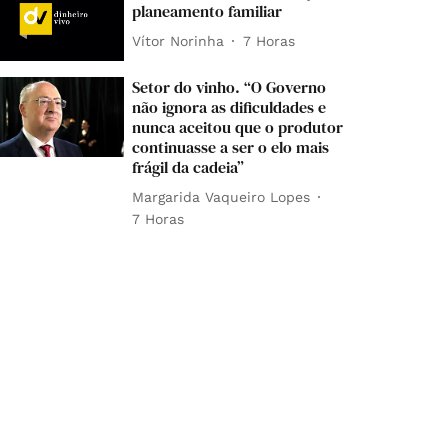
planeamento familiar
Vítor Norinha
7 Horas
Setor do vinho. “O Governo
não ignora as dificuldades e
nunca aceitou que o produtor
continuasse a ser o elo mais
frágil da cadeia”
Margarida Vaqueiro Lopes
7 Horas