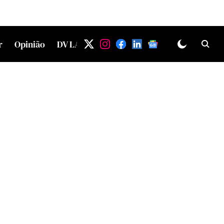
r
Opinião
DV LAB