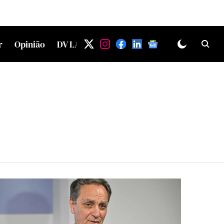
r
Opinião
DV LAB