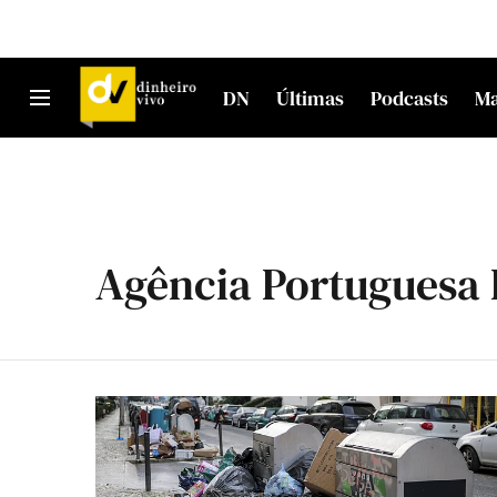
DN
Últimas
Podcasts
M
Agência Portuguesa