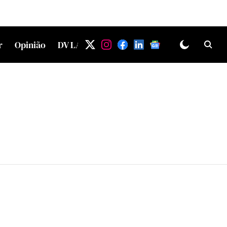
r
Opinião
DV LAB