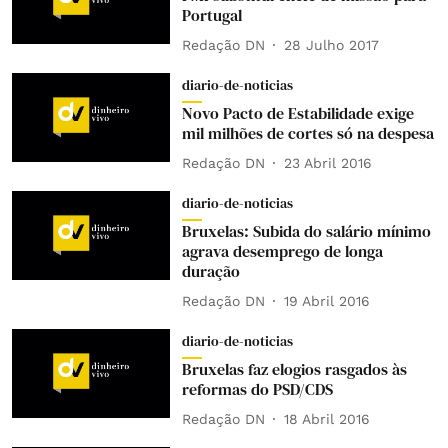
Portugal
Redação DN
28 Julho 2017
diario-de-noticias
Novo Pacto de Estabilidade exige
mil milhões de cortes só na despesa
Redação DN
23 Abril 2016
diario-de-noticias
Bruxelas: Subida do salário mínimo
agrava desemprego de longa
duração
Redação DN
19 Abril 2016
diario-de-noticias
Bruxelas faz elogios rasgados às
reformas do PSD/CDS
Redação DN
18 Abril 2016