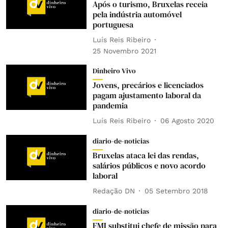
Após o turismo, Bruxelas receia
pela indústria automóvel
portuguesa
Luís Reis Ribeiro
25 Novembro 2021
Dinheiro Vivo
Jovens, precários e licenciados
pagam ajustamento laboral da
pandemia
Luís Reis Ribeiro
06 Agosto 2020
diario-de-noticias
Bruxelas ataca lei das rendas,
salários públicos e novo acordo
laboral
Redação DN
05 Setembro 2018
diario-de-noticias
FMI substitui chefe de missão para