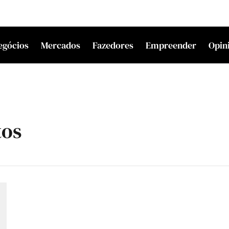
egócios
Mercados
Fazedores
Empreender
Opin
tos