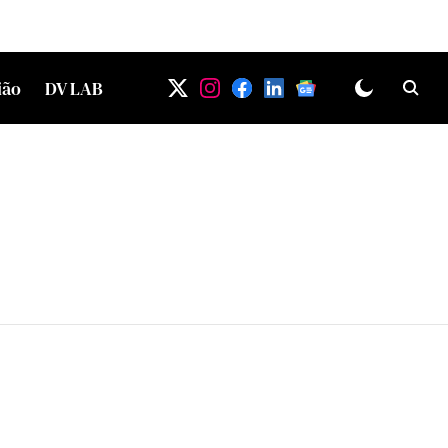
ião
DV LAB