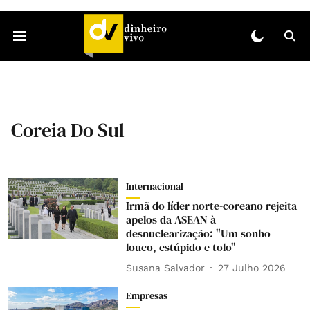
Coreia Do Sul
Internacional
Irmã do líder norte-coreano rejeita
apelos da ASEAN à
desnuclearização: "Um sonho
louco, estúpido e tolo"
Susana Salvador
27 Julho 2026
Empresas