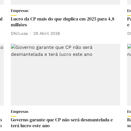
Empresas
E
al
Lucro da CP mais do que duplica em 2025 para 4,8
P
milhões
e
DN/Lusa
29 Abril 2026
D
Empresas
E
o
Governo garante que CP não será desmantelada e
B
o
terá lucro este ano
s