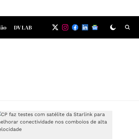
ião
DV LAB