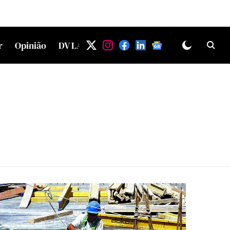
r
Opinião
DV LAB